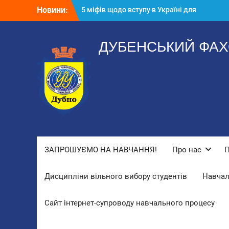
Перейти
Новини:
5 міфів щодо вступу в Україні для
до
молоді з окупованих територій!
вмісту
«Вдома краще»
ВСТУП 2026
ДУБЕНСЬКИЙ ФАХ
ЗАПРОШУЄМО НА НАВЧАННЯ!
Про нас
П
Дисципліни вільного вибору студентів
Навчал
Сайт інтернет-супроводу навчального процесу