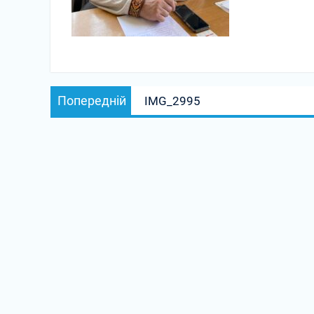
Навігація
Попередній
Попередній
IMG_2995
записів
запис: